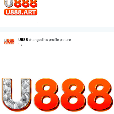
U888
changed his profile picture
1 y