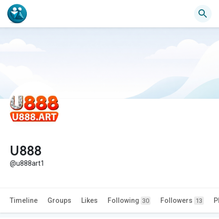
U888
@u888art1
Timeline
Groups
Likes
Following
Followers
P
30
13