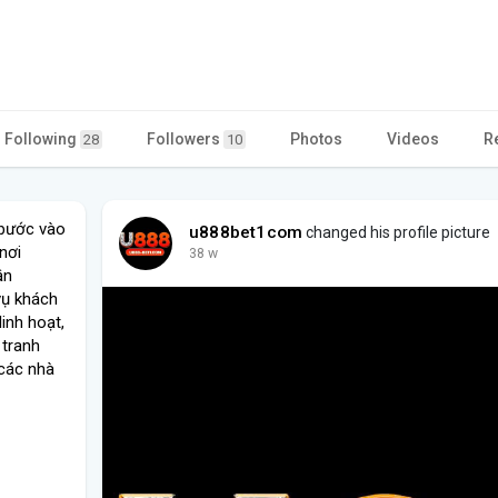
Following
Followers
Photos
Videos
R
28
10
 bước vào
u888bet1com
changed his profile picture
 nơi
38 w
ận
vụ khách
inh hoạt,
 tranh
 các nhà