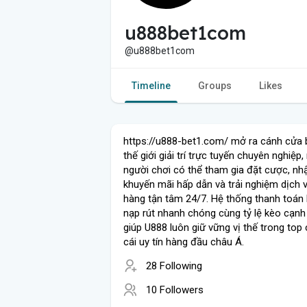
u888bet1com
@u888bet1com
Timeline
Groups
Likes
https://u888-bet1.com/ mở ra cánh cửa
thế giới giải trí trực tuyến chuyên nghiệp,
người chơi có thể tham gia đặt cược, nh
khuyến mãi hấp dẫn và trải nghiệm dịch 
hàng tận tâm 24/7. Hệ thống thanh toán l
nạp rút nhanh chóng cùng tỷ lệ kèo cạnh
giúp U888 luôn giữ vững vị thế trong top
cái uy tín hàng đầu châu Á.
28 Following
10 Followers