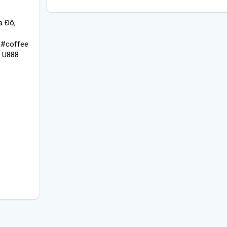
a Đô,
 #coffee
 U888