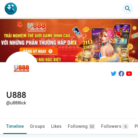
U888
@u888lick
Timeline
Groups
Likes
Following
Followers
P
50
6