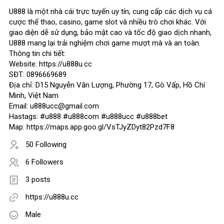
U888 là một nhà cái trực tuyến uy tín, cung cấp các dịch vụ cá
cược thể thao, casino, game slot và nhiều trò chơi khác. Với
giao diện dễ sử dụng, bảo mật cao và tốc độ giao dịch nhanh,
U888 mang lại trải nghiệm chơi game mượt mà và an toàn.
Thông tin chi tiết:
Website: https://u888u.cc
SĐT: 0896669689
Địa chỉ: D15 Nguyễn Văn Lượng, Phường 17, Gò Vấp, Hồ Chí
Minh, Việt Nam
Email: u888ucc@gmail.com
Hastags: #u888 #u888com #u888ucc #u888bet
Map: https://maps.app.goo.gl/VsTJyZDyt82Pzd7F8
50 Following
6 Followers
3 posts
https://u888u.cc
Male