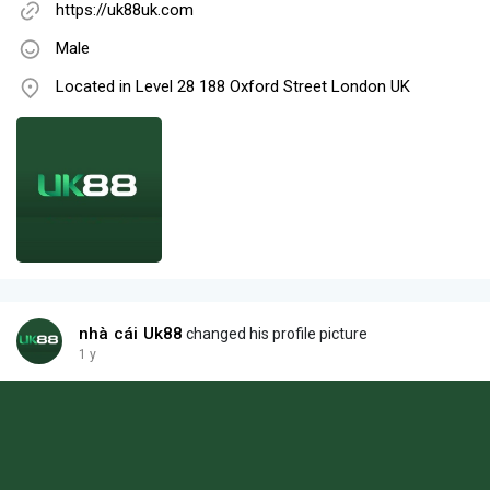
https://uk88uk.com
Male
Located in Level 28 188 Oxford Street London UK
nhà cái Uk88
changed his profile picture
1 y