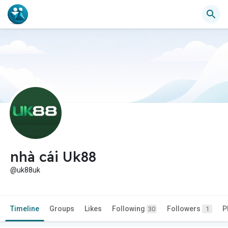
nhà cái Uk88
@uk88uk
Timeline
Groups
Likes
Following
Followers
P
30
1