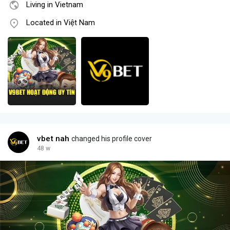
Living in Vietnam
Located in Việt Nam
vbet nah
changed his profile cover
48 w