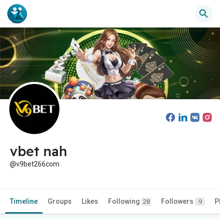
vbet nah
@v9bet266com
Timeline
Groups
Likes
Following
Followers
P
28
9