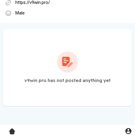
https://v9win.pro/
Male
v9win pro has not posted anything yet