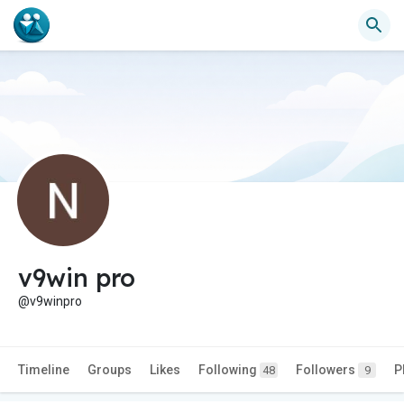
v9win pro
@v9winpro
Timeline
Groups
Likes
Following
Followers
P
48
9