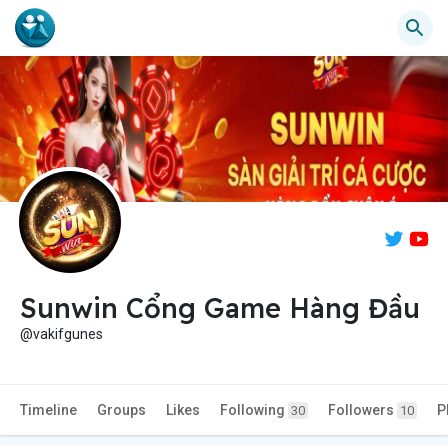
Sunwin Cổng Game Hàng Đầu
@vakifgunes
Timeline
Groups
Likes
Following
Followers
P
30
10