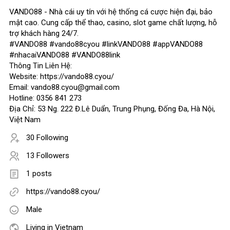
VANDO88 - Nhà cái uy tín với hệ thống cá cược hiện đại, bảo
mật cao. Cung cấp thể thao, casino, slot game chất lượng, hỗ
trợ khách hàng 24/7.
#VANDO88 #vando88cyou #linkVANDO88 #appVANDO88
#nhacaiVANDO88 #VANDO88link
Thông Tin Liên Hệ:
Website: https://vando88.cyou/
Email: vando88.cyou@gmail.com
Hotline: 0356 841 273
Địa Chỉ: 53 Ng. 222 Đ.Lê Duẩn, Trung Phụng, Đống Đa, Hà Nội,
Việt Nam
30 Following
13 Followers
1 posts
https://vando88.cyou/
Male
Living in Vietnam