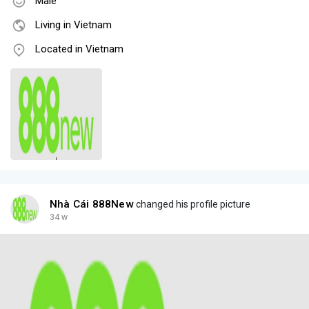
Male
Living in Vietnam
Located in Vietnam
Nhà Cái 888New
changed his profile picture
34 w