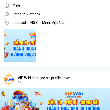
Male
Living in Vietnam
Located in Hồ Chí Minh, Việt Nam
VIPWIN
changed his profile cover
2 yrs