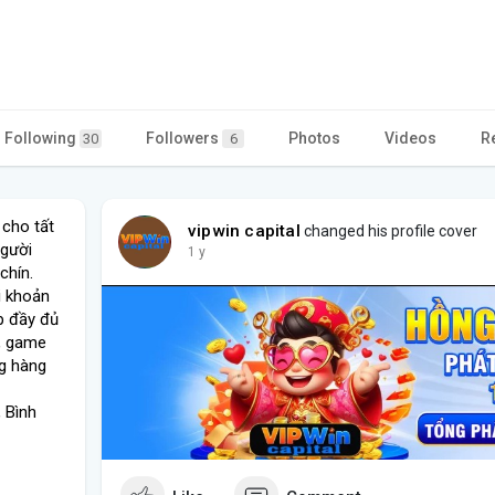
Following
Followers
Photos
Videos
R
30
6
 cho tất
vipwin capital
changed his profile cover
gười
1 y
chín.
i khoản
p đầy đủ
o, game
ng hàng
, Bình