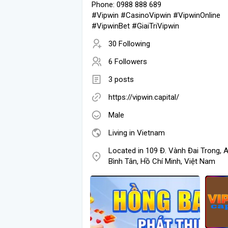
Phone: 0988 888 689
#Vipwin #CasinoVipwin #VipwinOnline
#VipwinBet #GiaiTriVipwin
30 Following
6 Followers
3 posts
https://vipwin.capital/
Male
Living in Vietnam
Located in 109 Đ. Vành Đai Trong, 
Bình Tân, Hồ Chí Minh, Việt Nam