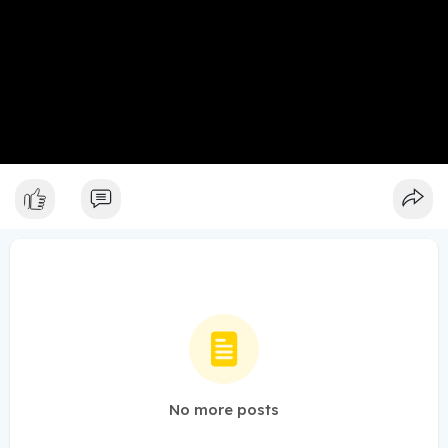
No more posts