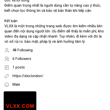
đức và lối sống.
Điểm quan trọng nhất là người dùng cần tự nâng cao ý thức,
biết chọn lọc thông tin và bảo vệ bản thân khi tiếp cận.
Kết luận
VLXX là một trong những trang web được tìm kiếm nhiều liên
quan đến nội dung người lớn. Ưu điểm dễ thấy là miễn phí, kho
video đa dạng và cập nhật nhanh. Tuy nhiên, đi kèm với đó là
vô số rủi ro: bảo mật, pháp lý và ảnh hưởng tâm lý.
48 Following
6 Followers
1 posts
https://vlxx.london/
Male