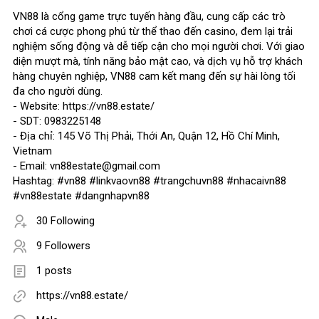
VN88 là cổng game trực tuyến hàng đầu, cung cấp các trò
chơi cá cược phong phú từ thể thao đến casino, đem lại trải
nghiệm sống động và dễ tiếp cận cho mọi người chơi. Với giao
diện mượt mà, tính năng bảo mật cao, và dịch vụ hỗ trợ khách
hàng chuyên nghiệp, VN88 cam kết mang đến sự hài lòng tối
đa cho người dùng.
- Website: https://vn88.estate/
- SDT: 0983225148
- Địa chỉ: 145 Võ Thị Phải, Thới An, Quận 12, Hồ Chí Minh,
Vietnam
- Email: vn88estate@gmail.com
Hashtag: #vn88 #linkvaovn88 #trangchuvn88 #nhacaivn88
#vn88estate #dangnhapvn88
30 Following
9 Followers
1 posts
https://vn88.estate/