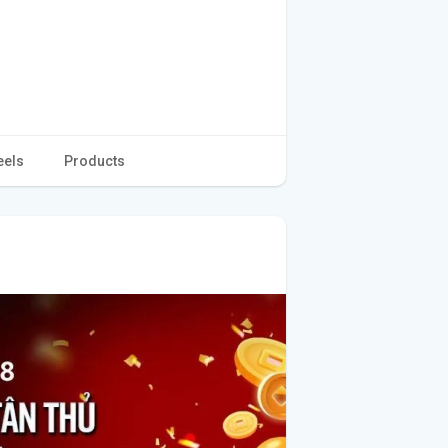
eels
Products