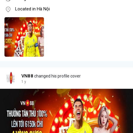
Located in Hà Nội
VN88
changed his profile cover
1 y