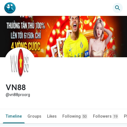
VN88
@vn88proorg
Timeline
Groups
Likes
Following
Followers
P
50
19