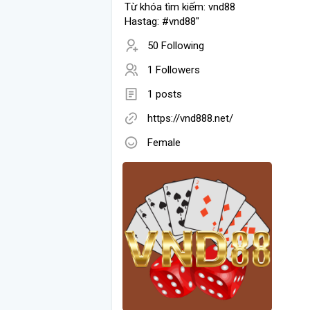
Từ khóa tìm kiếm: vnd88
Hastag: #vnd88"
50 Following
1 Followers
1 posts
https://vnd888.net/
Female