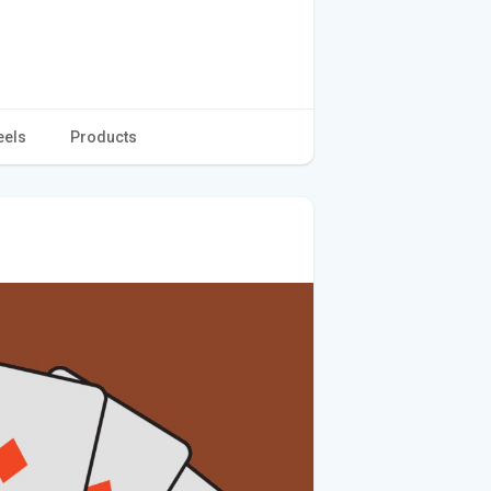
eels
Products