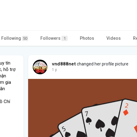
Following
Followers
Photos
Videos
R
50
1
y tín
vnd888net
changed her profile picture
, hỗ trợ
1 y
hận
am gia
săn
Hồ Chí