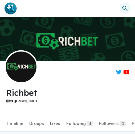
Richbet
@vrgreisingcom
Timeline
Groups
Likes
Following
Followers
P
4
0