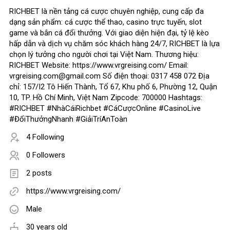
RICHBET là nền tảng cá cược chuyên nghiệp, cung cấp đa
dạng sản phẩm: cá cược thể thao, casino trực tuyến, slot
game và bắn cá đổi thưởng. Với giao diện hiện đại, tỷ lệ kèo
hấp dẫn và dịch vụ chăm sóc khách hàng 24/7, RICHBET là lựa
chọn lý tưởng cho người chơi tại Việt Nam. Thương hiệu:
RICHBET Website: https://www.vrgreising.com/ Email:
vrgreising.com@gmail.com Số điện thoại: 0317 458 072 Địa
chỉ: 157/I2 Tô Hiến Thành, Tổ 67, Khu phố 6, Phường 12, Quận
10, TP. Hồ Chí Minh, Việt Nam Zipcode: 700000 Hashtags:
#RICHBET #NhàCáiRichbet #CáCượcOnline #CasinoLive
#ĐổiThưởngNhanh #GiảiTríAnToàn
4 Following
0 Followers
2 posts
https://www.vrgreising.com/
Male
30 years old