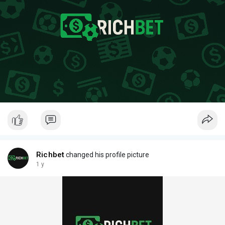
Richbet
changed his profile picture
1 y