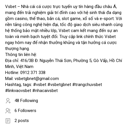
Vsbet – Nhà cái cá cược trực tuyến uy tín hàng đầu châu Á,
mang đến trải nghiệm giải trí đỉnh cao với hệ sinh thái đa dạng
gồm casino, thể thao, bắn cá, slot game, xổ số và e-sport. Với
nền tảng công nghệ hiện đại, tốc độ giao dịch siêu nhanh cùng
hệ thống bảo mật nhiều lớp, Vsbet cam kết mang đến sự an
toàn và minh bạch tuyệt đối. Truy cập link chính thức Vsbet
ngay hôm nay để nhận thưởng khủng và tận hưởng cá cược
thượng hạng.
Thông tin liên hệ:
Địa chỉ: 416/3B Đ. Nguyễn Thái Sơn, Phường 5, Gò Vấp, Hồ Chí
Minh, Việt Nam
Hotline: 0912 371 338
Mail: vsbetgbnet@gmail.com
Hashtag, tags: #vsbet #vsbetgbnet #trangchuvsbet
#linkvaovsbet #nhacaivsbet
48 Following
6 Followers
2 posts