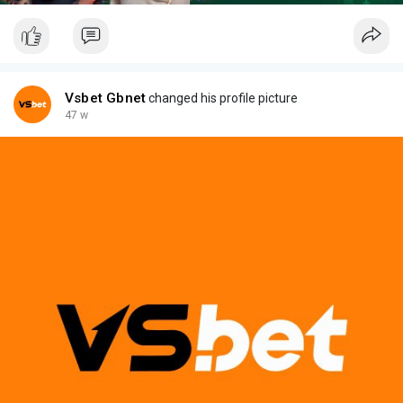
Vsbet Gbnet
changed his profile picture
47 w