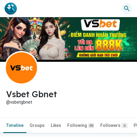
Vsbet Gbnet
@vsbetgbnet
Timeline
Groups
Likes
Following
Followers
P
48
6