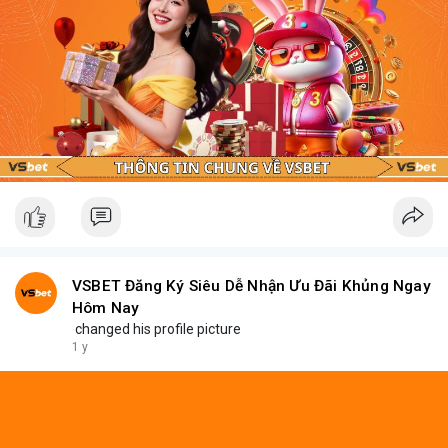
VSBET Đăng Ký Siêu Dễ Nhận Ưu Đãi Khủng Ngay
Hôm Nay
changed his profile picture
1 y