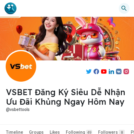
VSBET Đăng Ký Siêu Dễ Nhận
Ưu Đãi Khủng Ngay Hôm Nay
@vsbettools
Timeline
Groups
Likes
Following
Followers
P
49
8