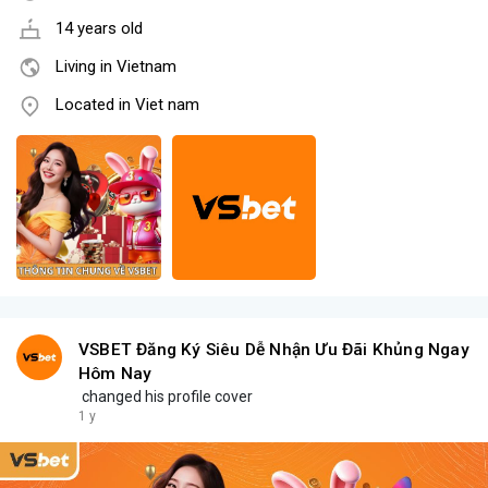
14 years old
Living in Vietnam
Located in Viet nam
VSBET Đăng Ký Siêu Dễ Nhận Ưu Đãi Khủng Ngay
Hôm Nay
changed his profile cover
1 y