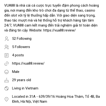
VUA88 là nhà cái cá cược trực tuyến đậm phong cách hoàng
gia, nơi mang đến kho trò chơi đa dạng từ thể thao, casino
đến slot với tỷ lệ thưởng hấp dẫn. Với giao diện sang trọng,
thao tác mượt mà và hệ thống hỗ trợ khách hàng tận tâm
24/7, VUA88 cam kết mang đến trải nghiệm giải trí toàn diện
và đáng tin cậy. Website: https://vua88.review/
52 Following
5 Followers
4 posts
https://vua88.review/
Male
29 years old
Living in Vietnam
Located in 31A - 639/39/16 Hoàng Hoa Thám, Tổ 4B, Ba
Đình, Hà Nội, Việt Nam