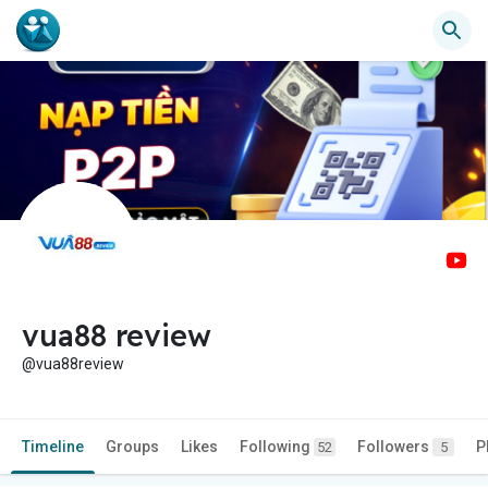
vua88 review
@vua88review
Timeline
Groups
Likes
Following
Followers
P
52
5