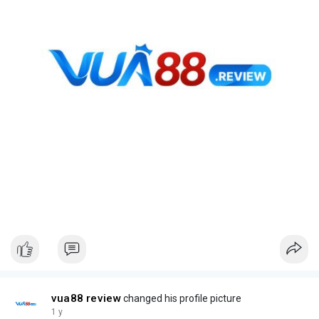
vua88 review
changed his profile picture
1 y