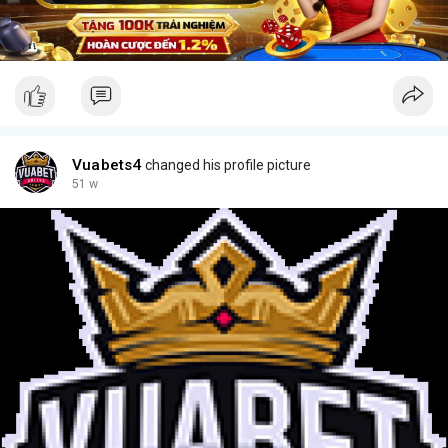
Vuabets4
changed his profile picture
51 w