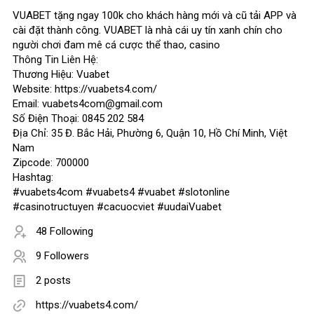
VUABET tặng ngay 100k cho khách hàng mới và cũ tải APP và
cài đặt thành công. VUABET là nhà cái uy tín xanh chín cho
người chơi đam mê cá cược thể thao, casino
Thông Tin Liên Hệ:
Thương Hiệu: Vuabet
Website: https://vuabets4.com/
Email: vuabets4com@gmail.com
Số Điện Thoại: 0845 202 584
Địa Chỉ: 35 Đ. Bắc Hải, Phường 6, Quận 10, Hồ Chí Minh, Việt
Nam
Zipcode: 700000
Hashtag:
#vuabets4com #vuabets4 #vuabet #slotonline
#casinotructuyen #cacuocviet #uudaiVuabet
48 Following
9 Followers
2 posts
https://vuabets4.com/