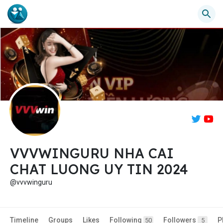
VVVWINGURU NHA CAI
CHAT LUONG UY TIN 2024
@vvvwinguru
Timeline
Groups
Likes
Following
Followers
P
50
5