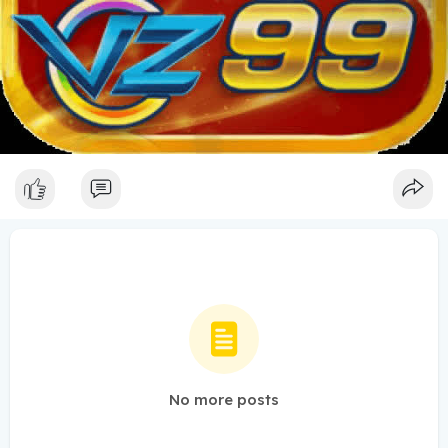
No more posts