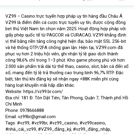
VZ99 – Casino trực tuyến hợp pháp uy tín hàng đầu Châu Á
VZ99 là điểm đến cá cược trực tuyến uy tín, được cộng đồng
bet thủ Việt Nam tin chọn năm 2025. Hoạt động hợp pháp với
giấy phép quốc tế từ PAGCOR và CURACAO, VZ99 khẳng định
vị thế bằng nền tảng công nghệ hiện đại, bảo mật SSL 256-bit
và hệ thống OTP/2FA chống gian lận. Hiện tại, VZ99.com đã
phục vụ hơn 2 triệu hội viên, ghi nhận tỷ lệ giao dịch thành
công 98,6% chỉ trong 1–3 phút. Kho game phong phú với hơn
2.000 sản phẩm trải dài từ thể thao, casino, slot, bắn cá đến xổ
số, mang đến tỷ lệ trả thưởng cao trung bình 96,7% RTP. Đặc
biệt, tân thủ khi đăng ký sẽ nhận ngay +88K miễn phí cùng
hàng loạt khuyến mãi hấp dẫn khác.
Website: https://vz99.br.com/
Địa chỉ: 181 Đ. Tôn Dật Tiên, Tân Phong, Quận 7, Thành phố Hồ
Chí Minh
Phone: 0978666888
Email: vz99br@gmail.com
Tags: #vz99, #vz99br, #vz99_casino, #vz99casino,
#nhà_cái_vz99, #VZ99_đăng_ký, #vz99_đăng_nhập,