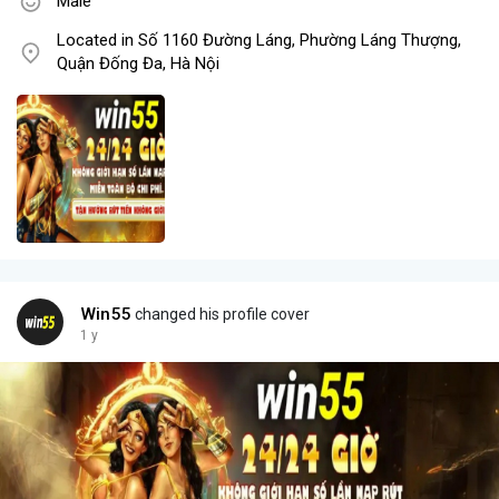
Male
Located in Số 1160 Đường Láng, Phường Láng Thượng,
Quận Đống Đa, Hà Nội
Win55
changed his profile cover
1 y