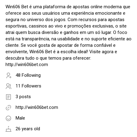
Win606 Bet é uma plataforma de apostas online moderna que
oferece aos seus usuários uma experiência emocionante e
segura no universo dos jogos. Com recursos para apostas
esportivas, cassinos ao vivo e promoções exclusivas, o site
atrai quem busca diversão e ganhos em um só lugar. O foco
está na transparência, na usabilidade e no suporte eficiente ao
cliente. Se você gosta de apostar de forma confiável e
envolvente, Win606 Bet é a escolha ideal! Visite agora e
descubra tudo o que temos para oferecer:
http://win606bet.com
48 Following
11 Followers
3 posts
http://win606bet.com
Male
26 years old