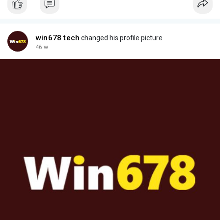
win678 tech
changed his profile picture
46 w