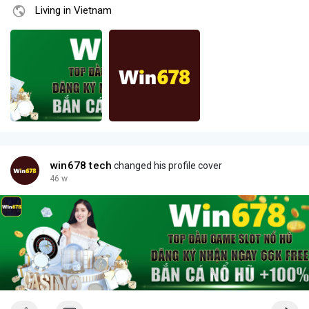
Living in Vietnam
win678 tech
changed his profile cover
46 w