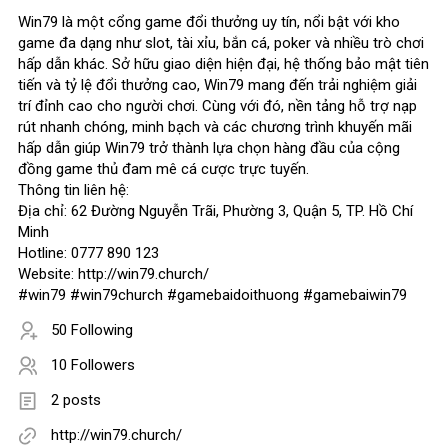
Win79 là một cổng game đổi thưởng uy tín, nổi bật với kho
game đa dạng như slot, tài xỉu, bắn cá, poker và nhiều trò chơi
hấp dẫn khác. Sở hữu giao diện hiện đại, hệ thống bảo mật tiên
tiến và tỷ lệ đổi thưởng cao, Win79 mang đến trải nghiệm giải
trí đỉnh cao cho người chơi. Cùng với đó, nền tảng hỗ trợ nạp
rút nhanh chóng, minh bạch và các chương trình khuyến mãi
hấp dẫn giúp Win79 trở thành lựa chọn hàng đầu của cộng
đồng game thủ đam mê cá cược trực tuyến.
Thông tin liên hệ:
Địa chỉ: 62 Đường Nguyễn Trãi, Phường 3, Quận 5, TP. Hồ Chí
Minh
Hotline: 0777 890 123
Website: http://win79.church/
#win79 #win79church #gamebaidoithuong #gamebaiwin79
50 Following
10 Followers
2 posts
http://win79.church/