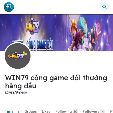
WIN79 cổng game đổi thưởng
hàng đầu
@win79meso
Timeline
Groups
Likes
Following
Followers
P
30
4