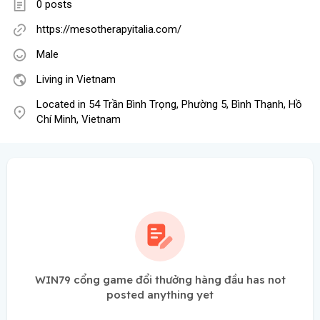
0 posts
https://mesotherapyitalia.com/
Male
Living in Vietnam
Located in 54 Trần Bình Trọng, Phường 5, Bình Thạnh, Hồ
Chí Minh, Vietnam
WIN79 cổng game đổi thưởng hàng đầu has not
posted anything yet