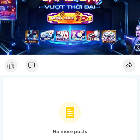
No more posts