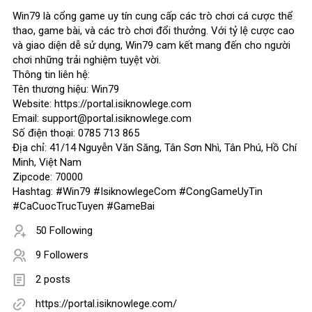
Win79 là cổng game uy tín cung cấp các trò chơi cá cược thể
thao, game bài, và các trò chơi đổi thưởng. Với tỷ lệ cược cao
và giao diện dễ sử dụng, Win79 cam kết mang đến cho người
chơi những trải nghiệm tuyệt vời.
Thông tin liên hệ:
Tên thương hiệu: Win79
Website: https://portal.isiknowlege.com
Email: support@portal.isiknowlege.com
Số điện thoại: 0785 713 865
Địa chỉ: 41/14 Nguyễn Văn Săng, Tân Sơn Nhì, Tân Phú, Hồ Chí
Minh, Việt Nam
Zipcode: 70000
Hashtag: #Win79 #IsiknowlegeCom #CongGameUyTin
#CaCuocTrucTuyen #GameBai
50 Following
9 Followers
2 posts
https://portal.isiknowlege.com/