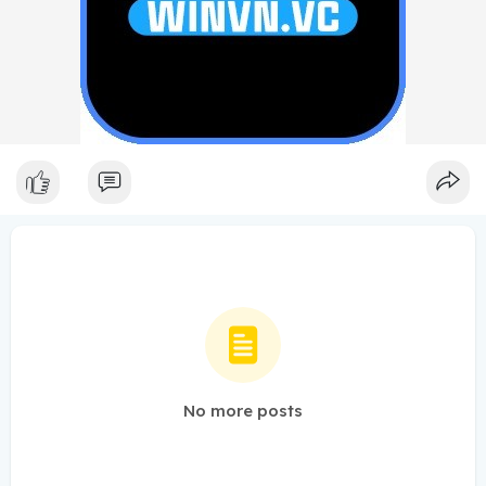
No more posts