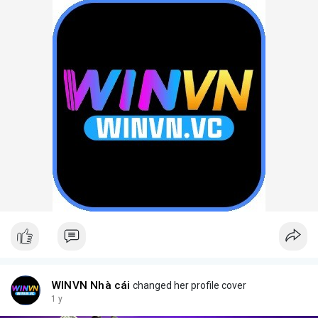
WINVN Nhà cái
changed her profile cover
1 y