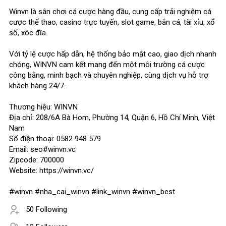
Winvn là sân chơi cá cược hàng đầu, cung cấp trải nghiệm cá
cược thể thao, casino trực tuyến, slot game, bắn cá, tài xỉu, xổ
số, xóc đĩa.
Với tỷ lệ cược hấp dẫn, hệ thống bảo mật cao, giao dịch nhanh
chóng, WINVN cam kết mang đến một môi trường cá cược
công bằng, minh bạch và chuyên nghiệp, cùng dịch vụ hỗ trợ
khách hàng 24/7.
Thương hiệu: WINVN
Địa chỉ: 208/6A Bà Hom, Phường 14, Quận 6, Hồ Chí Minh, Việt
Nam
Số điện thoại: 0582 948 579
Email: seo#winvn.vc
Zipcode: 700000
Website: https://winvn.vc/
#winvn #nha_cai_winvn #link_winvn #winvn_best
50 Following