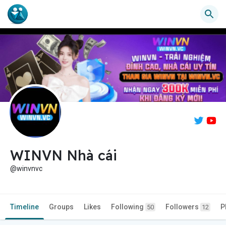
WINVN Nhà cái
@winvnvc
Timeline
Groups
Likes
Following
Followers
P
50
12