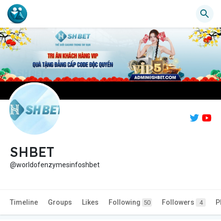
SHBET
@worldofenzymesinfoshbet
Timeline
Groups
Likes
Following
Followers
P
50
4