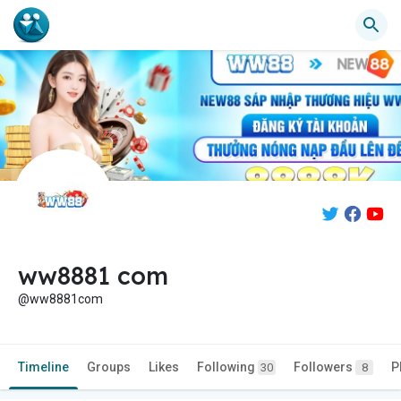
ww8881 com
@ww8881com
Timeline
Groups
Likes
Following
Followers
P
30
8