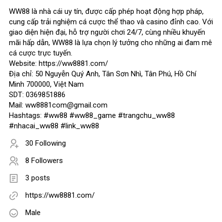
WW88 là nhà cái uy tín, được cấp phép hoạt động hợp pháp,
cung cấp trải nghiệm cá cược thể thao và casino đỉnh cao. Với
giao diện hiện đại, hỗ trợ người chơi 24/7, cùng nhiều khuyến
mãi hấp dẫn, WW88 là lựa chọn lý tưởng cho những ai đam mê
cá cược trực tuyến.
Website: https://ww8881.com/
Địa chỉ: 50 Nguyễn Quý Anh, Tân Sơn Nhì, Tân Phú, Hồ Chí
Minh 700000, Việt Nam
SDT: 0369851886
Mail: ww8881com@gmail.com
Hashtags: #ww88 #ww88_game #trangchu_ww88
#nhacai_ww88 #link_ww88
30 Following
8 Followers
3 posts
https://ww8881.com/
Male