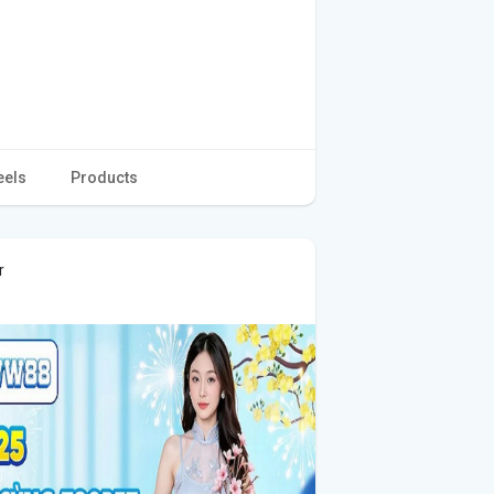
eels
Products
r