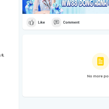
Like
Comment
 8,
No more po