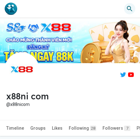
x88ni com
@x88nicom
Timeline
Groups
Likes
Following
Followers
P
28
7