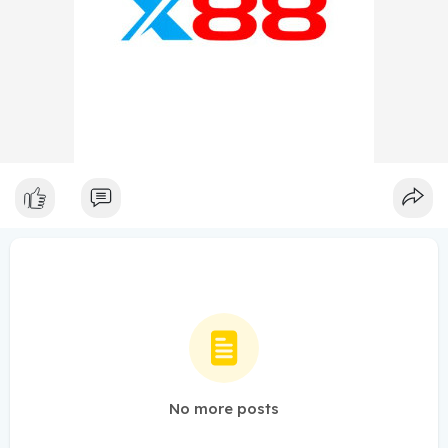
No more posts