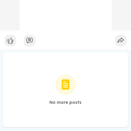
No more posts