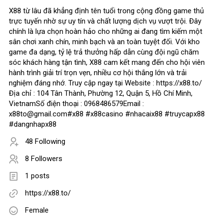
X88 từ lâu đã khẳng định tên tuổi trong cộng đồng game thủ
trực tuyến nhờ sự uy tín và chất lượng dịch vụ vượt trội. Đây
chính là lựa chọn hoàn hảo cho những ai đang tìm kiếm một
sân chơi xanh chín, minh bạch và an toàn tuyệt đối. Với kho
game đa dạng, tỷ lệ trả thưởng hấp dẫn cùng đội ngũ chăm
sóc khách hàng tận tình, X88 cam kết mang đến cho hội viên
hành trình giải trí trọn vẹn, nhiều cơ hội thắng lớn và trải
nghiệm đáng nhớ. Truy cập ngay tại Website : https://x88.to/
Địa chỉ : 104 Tân Thành, Phường 12, Quận 5, Hồ Chí Minh,
VietnamSố điện thoại : 0968486579Email :
x88to@gmail.com#x88 #x88casino #nhacaix88 #truycapx88
#dangnhapx88
48 Following
8 Followers
1 posts
https://x88.to/
Female