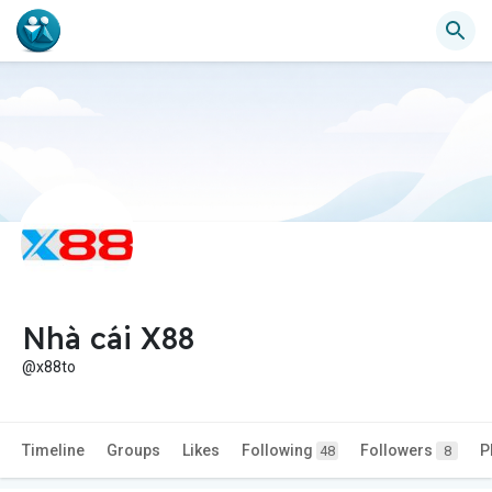
Nhà cái X88
@x88to
Timeline
Groups
Likes
Following
Followers
P
48
8