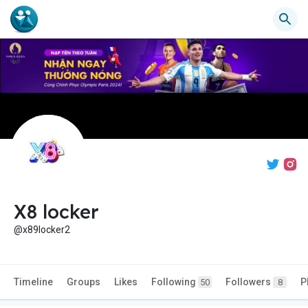
X8 locker
@x89locker2
Timeline
Groups
Likes
Following
Followers
P
50
8