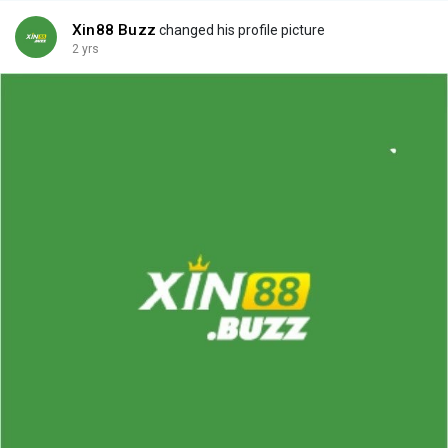
Xin88 Buzz
changed his profile picture
2 yrs