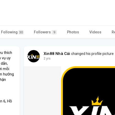
Following
Followers
Photos
Videos
R
30
9
u thích
Xin88 Nhà Cái
changed his profile picture
h vụ uy
2 yrs
 dẫn,
ời mỗi
ận hưởng
nhận
ận 6, Hồ