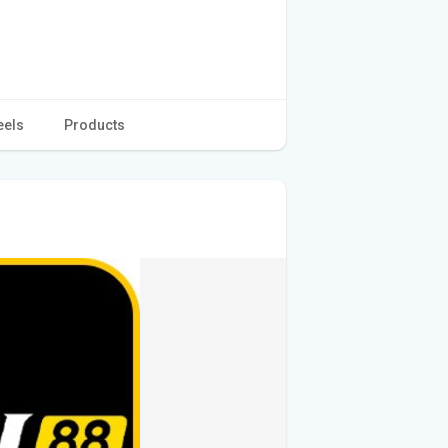
eels
Products