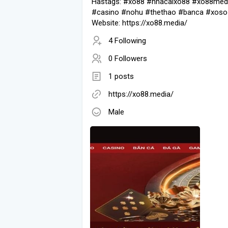
Hastags: #xo88 #nhacaixo88 #xo88med
#casino #nohu #thethao #banca #xoso
Website: https://xo88.media/
4 Following
0 Followers
1 posts
https://xo88.media/
Male