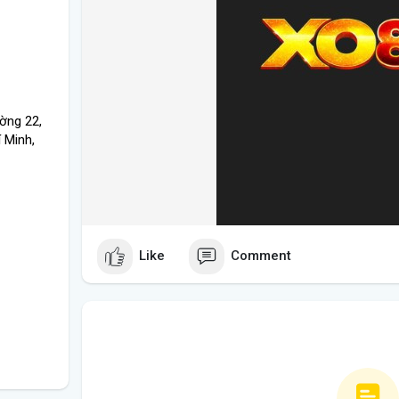
ờng 22,
 Minh,
Like
Comment