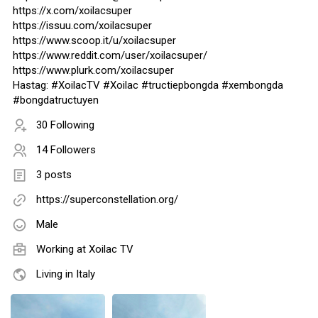
https://x.com/xoilacsuper
https://issuu.com/xoilacsuper
https://www.scoop.it/u/xoilacsuper
https://www.reddit.com/user/xoilacsuper/
https://www.plurk.com/xoilacsuper
Hastag: #XoilacTV #Xoilac #tructiepbongda #xembongda
#bongdatructuyen
30 Following
14 Followers
3 posts
https://superconstellation.org/
Male
Working at
Xoilac TV
Living in Italy