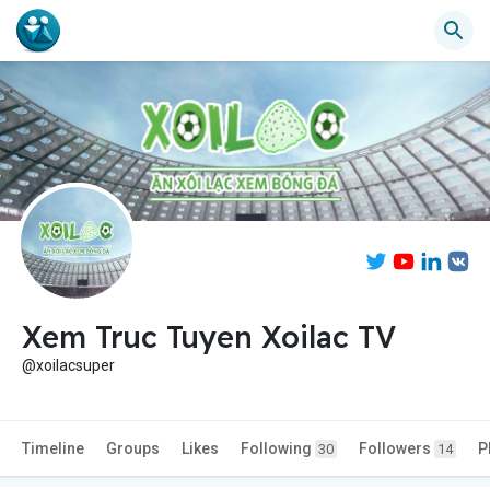
Xem Truc Tuyen Xoilac TV
@xoilacsuper
Timeline
Groups
Likes
Following
Followers
P
30
14