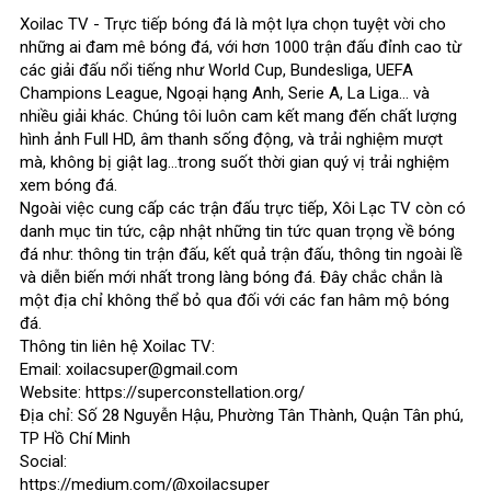
Xoilac TV - Trực tiếp bóng đá là một lựa chọn tuyệt vời cho
những ai đam mê bóng đá, với hơn 1000 trận đấu đỉnh cao từ
các giải đấu nổi tiếng như World Cup, Bundesliga, UEFA
Champions League, Ngoại hạng Anh, Serie A, La Liga… và
nhiều giải khác. Chúng tôi luôn cam kết mang đến chất lượng
hình ảnh Full HD, âm thanh sống động, và trải nghiệm mượt
mà, không bị giật lag…trong suốt thời gian quý vị trải nghiệm
xem bóng đá.
Ngoài việc cung cấp các trận đấu trực tiếp, Xôi Lạc TV còn có
danh mục tin tức, cập nhật những tin tức quan trọng về bóng
đá như: thông tin trận đấu, kết quả trận đấu, thông tin ngoài lề
và diễn biến mới nhất trong làng bóng đá. Đây chắc chắn là
một địa chỉ không thể bỏ qua đối với các fan hâm mộ bóng
đá.
Thông tin liên hệ Xoilac TV:
Email: xoilacsuper@gmail.com
Website: https://superconstellation.org/
Địa chỉ: Số 28 Nguyễn Hậu, Phường Tân Thành, Quận Tân phú,
TP Hồ Chí Minh
Social:
https://medium.com/@xoilacsuper