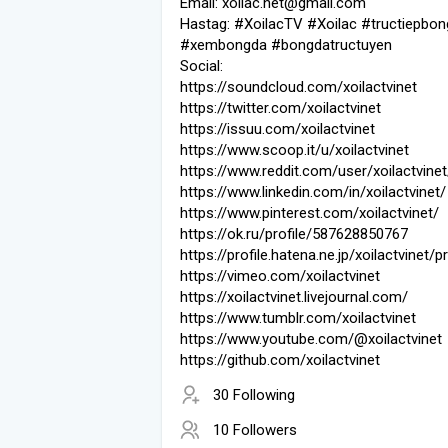
Email: xoilac.net@gmail.com
Hastag: #XoilacTV #Xoilac #tructiepbo
#xembongda #bongdatructuyen
Social:
https://soundcloud.com/xoilactvinet
https://twitter.com/xoilactvinet
https://issuu.com/xoilactvinet
https://www.scoop.it/u/xoilactvinet
https://www.reddit.com/user/xoilactvinet
https://www.linkedin.com/in/xoilactvinet/
https://www.pinterest.com/xoilactvinet/
https://ok.ru/profile/587628850767
https://profile.hatena.ne.jp/xoilactvinet/pr
https://vimeo.com/xoilactvinet
https://xoilactvinet.livejournal.com/
https://www.tumblr.com/xoilactvinet
https://www.youtube.com/@xoilactvinet
https://github.com/xoilactvinet
30 Following
10 Followers