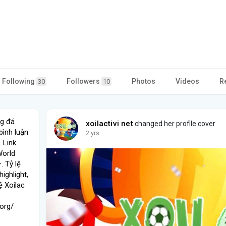
Following
Followers
Photos
Videos
R
30
10
ng đá
xoilactivi net
changed her profile cover
bình luận
2 yrs
 Link
World
 Tỷ lệ
highlight,
ệ Xoilac
org/