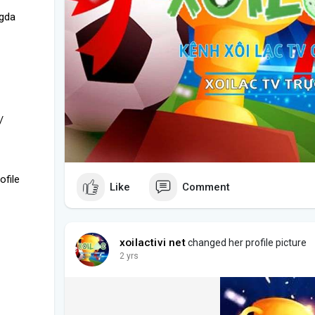
ngda
/
ofile
Like
Comment
xoilactivi net
changed her profile picture
2 yrs