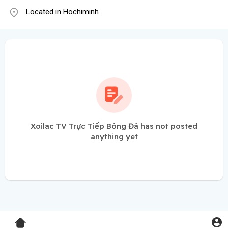
Located in Hochiminh
Xoilac TV Trực Tiếp Bóng Đá has not posted
anything yet