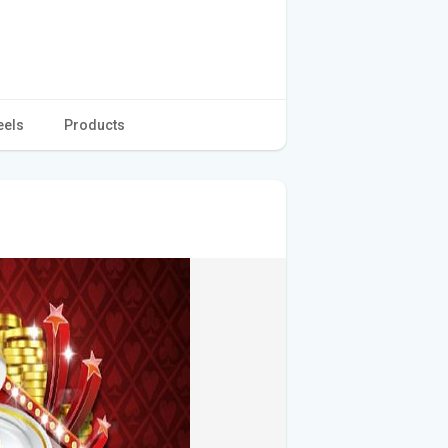
eels
Products