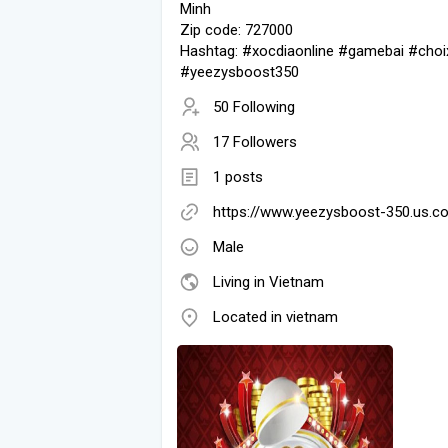
Minh
Zip code: 727000
Hashtag: #xocdiaonline #gamebai #choi
#yeezysboost350
50 Following
17 Followers
1 posts
https://www.yeezysboost-350.us.c
Male
Living in Vietnam
Located in vietnam