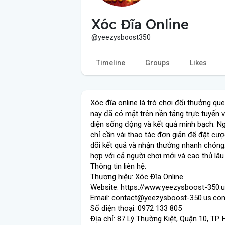
Xóc Đĩa Online
@yeezysboost350
Timeline
Groups
Likes
Xóc đĩa online là trò chơi đổi thưởng qu
nay đã có mặt trên nền tảng trực tuyến v
diện sống động và kết quả minh bạch. N
chỉ cần vài thao tác đơn giản để đặt cượ
dõi kết quả và nhận thưởng nhanh chóng
hợp với cả người chơi mới và cao thủ lâ
Thông tin liên hệ:
Thương hiệu: Xóc Đĩa Online
Website: https://www.yeezysboost-350.
Email: contact@yeezysboost-350.us.co
Số điện thoại: 0972 133 805
Địa chỉ: 87 Lý Thường Kiệt, Quận 10, TP. 