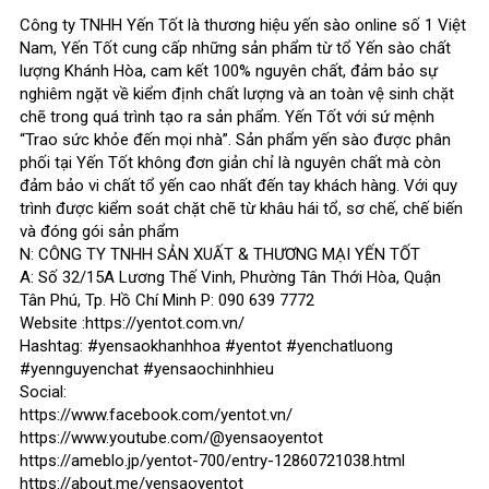
Công ty TNHH Yến Tốt là thương hiệu yến sào online số 1 Việt
Nam, Yến Tốt cung cấp những sản phẩm từ tổ Yến sào chất
lượng Khánh Hòa, cam kết 100% nguyên chất, đảm bảo sự
nghiêm ngặt về kiểm định chất lượng và an toàn vệ sinh chặt
chẽ trong quá trình tạo ra sản phẩm. Yến Tốt với sứ mệnh
“Trao sức khỏe đến mọi nhà”. Sản phẩm yến sào được phân
phối tại Yến Tốt không đơn giản chỉ là nguyên chất mà còn
đảm bảo vi chất tổ yến cao nhất đến tay khách hàng. Với quy
trình được kiểm soát chặt chẽ từ khâu hái tổ, sơ chế, chế biến
và đóng gói sản phẩm
N: CÔNG TY TNHH SẢN XUẤT & THƯƠNG MẠI YẾN TỐT
A: Số 32/15A Lương Thế Vinh, Phường Tân Thới Hòa, Quận
Tân Phú, Tp. Hồ Chí Minh P: 090 639 7772
Website :https://yentot.com.vn/
Hashtag: #yensaokhanhhoa #yentot #yenchatluong
#yennguyenchat #yensaochinhhieu
Social:
https://www.facebook.com/yentot.vn/
https://www.youtube.com/@yensaoyentot
https://ameblo.jp/yentot-700/entry-12860721038.html
https://about.me/yensaoyentot