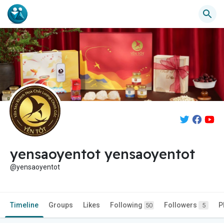
yensaoyentot yensaoyentot
@yensaoyentot
Timeline
Groups
Likes
Following
Followers
P
50
5