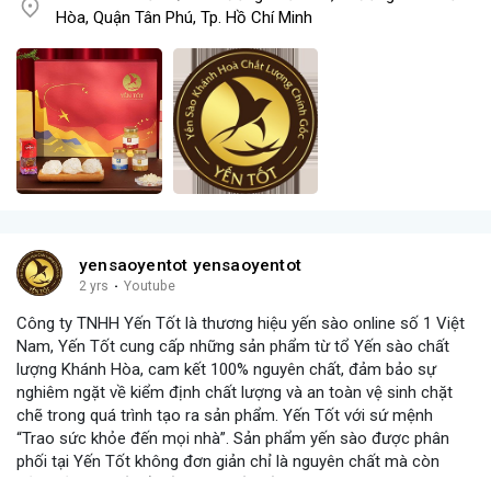
Hòa, Quận Tân Phú, Tp. Hồ Chí Minh
yensaoyentot yensaoyentot
2 yrs
·
Youtube
Công ty TNHH Yến Tốt là thương hiệu yến sào online số 1 Việt
Nam, Yến Tốt cung cấp những sản phẩm từ tổ Yến sào chất
lượng Khánh Hòa, cam kết 100% nguyên chất, đảm bảo sự
nghiêm ngặt về kiểm định chất lượng và an toàn vệ sinh chặt
chẽ trong quá trình tạo ra sản phẩm. Yến Tốt với sứ mệnh
“Trao sức khỏe đến mọi nhà”. Sản phẩm yến sào được phân
phối tại Yến Tốt không đơn giản chỉ là nguyên chất mà còn
đảm bảo vi chất tổ yến cao nhất đến tay khách hàng. Với quy