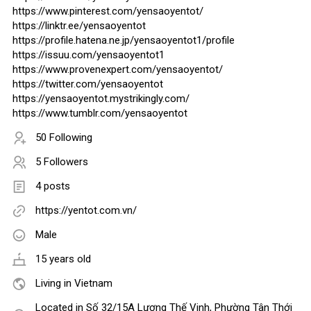
https://www.pinterest.com/yensaoyentot/
https://linktr.ee/yensaoyentot
https://profile.hatena.ne.jp/yensaoyentot1/profile
https://issuu.com/yensaoyentot1
https://www.provenexpert.com/yensaoyentot/
https://twitter.com/yensaoyentot
https://yensaoyentot.mystrikingly.com/
https://www.tumblr.com/yensaoyentot
50 Following
5 Followers
4 posts
https://yentot.com.vn/
Male
15 years old
Living in Vietnam
Located in Số 32/15A Lương Thế Vinh, Phường Tân Thới