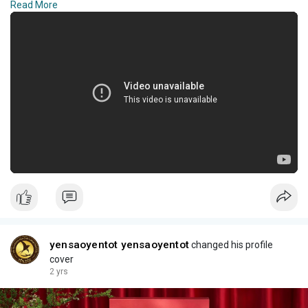
Read More
trình được kiểm soát chặt chẽ từ khâu hái tổ, sơ chế, chế biến
và đóng gói sản phẩm
N: CÔNG TY TNHH SẢN XUẤT & THƯƠNG MẠI YẾN TỐT
A: Số 32/15A Lương Thế Vinh, Phường Tân Thới Hòa, Quận Tân
Phú, Tp. Hồ Chí Minh P: 090 639 7772
Website :
Hashtag:
#yensaokhanhhoa
#yentot
#yenchatluong
#yennguyenchat
#yensaochinhhieu
Social:
yensaoyentot yensaoyentot
changed his profile
cover
2 yrs