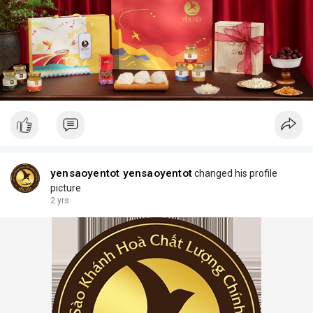
yensaoyentot yensaoyentot
changed his profile
picture
2 yrs