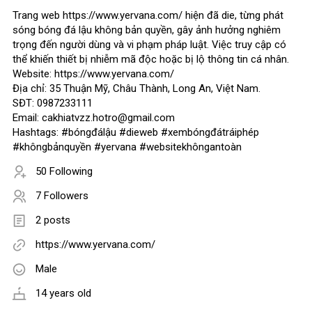
Trang web https://www.yervana.com/ hiện đã die, từng phát
sóng bóng đá lậu không bản quyền, gây ảnh hưởng nghiêm
trọng đến người dùng và vi phạm pháp luật. Việc truy cập có
thể khiến thiết bị nhiễm mã độc hoặc bị lộ thông tin cá nhân.
Website: https://www.yervana.com/
Địa chỉ: 35 Thuận Mỹ, Châu Thành, Long An, Việt Nam.
SĐT: 0987233111
Email: cakhiatvzz.hotro@gmail.com
Hashtags: #bóngđálậu #dieweb #xembóngđátráiphép
#khôngbảnquyền #yervana #websitekhôngantoàn
50 Following
7 Followers
2 posts
https://www.yervana.com/
Male
14 years old