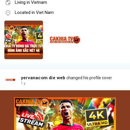
Living in Vietnam
Located in Viet Nam
yervanacom die web
changed his profile cover
1 y