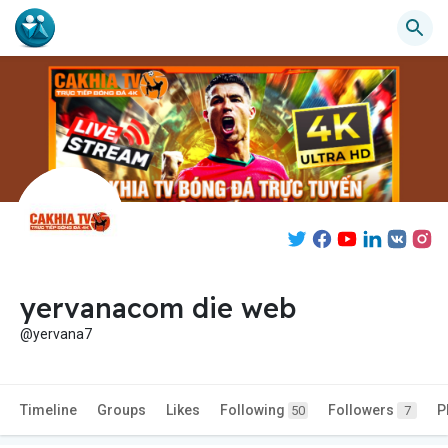
yervanacom die web
@yervana7
Timeline
Groups
Likes
Following
Followers
P
50
7