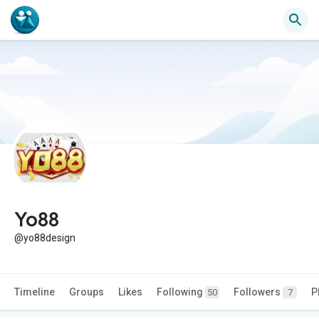
Yo88
@yo88design
Timeline
Groups
Likes
Following
Followers
P
50
7