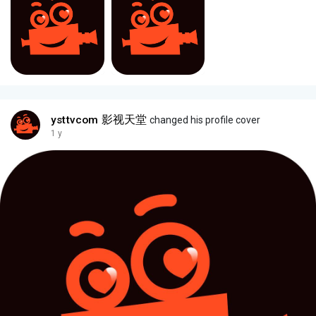
ysttvcom 影视天堂
changed his profile cover
1 y