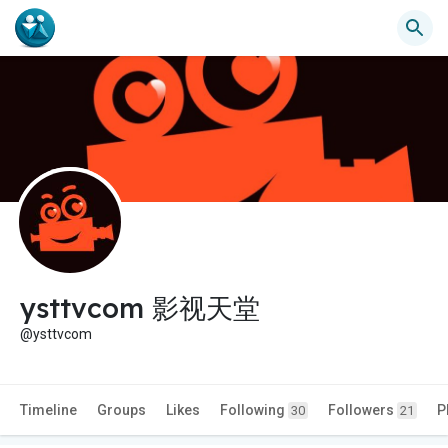
ysttvcom 影视天堂
@ysttvcom
Timeline
Groups
Likes
Following
Followers
P
30
21