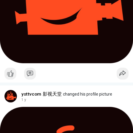
ysttvcom 影视天堂
changed his profile picture
1 y